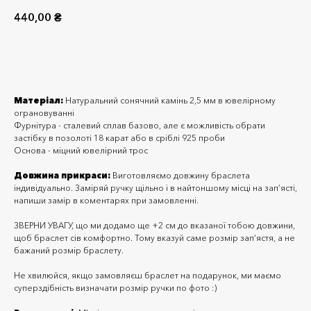
440,00
₴
Додати до кошика
Матеріал:
Натуральний сонячний камінь 2,5 мм в ювелірному
ограновуванні
Фурнітура - сталевий сплав базово, але є можливість обрати
застібку в позолоті 18 карат або в сріблі 925 проби
Основа - міцний ювелірний трос
Довжина прикраси:
Виготовляємо довжину браслета
індивідуально. Заміряй ручку щільно і в найтоншому місці на зап’ясті,
напиши замір в коментарях при замовленні.
ЗВЕРНИ УВАГУ, що ми додамо ще +2 см до вказаної тобою довжини,
щоб браслет сів комфортно. Тому вказуй саме розмір зап‘ястя, а не
бажаний розмір браслету.
Не хвилюйся, якщо замовляєш браслет на подарунок, ми маємо
суперздібність визначати розмір ручки по фото :)