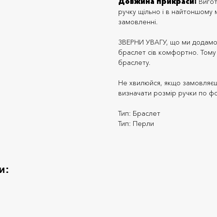
Довжина прикраси:
Вигот
ручку щільно і в найтоншому м
замовленні.
ЗВЕРНИ УВАГУ, що ми додамо
браслет сів комфортно. Тому 
браслету.
Не хвилюйся, якщо замовляєш 
визначати розмір ручки по фо
Тип: Браслет
Тип: Перли
и: