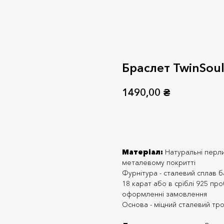
Браслет TwinSou
1490,00
₴
Додати до кошика
Матеріал:
Натуральні перли
металевому покритті
Фурнітура - сталевий сплав б
18 карат або в сріблі 925 пр
оформленні замовлення
Основа - міцний сталевий тр