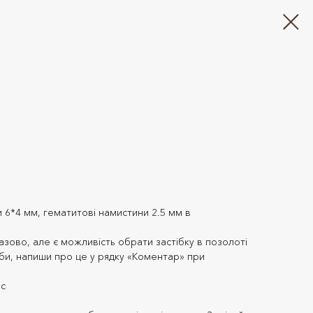
l
 6*4 мм, гематитові намистини 2.5 мм в
азово, але є можливість обрати застібку в позолоті
оби, напиши про це у рядку «Коментар» при
ос