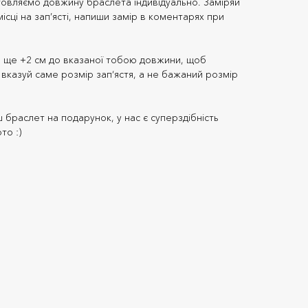
овляємо довжину браслета індивідуально. Заміряй
ісці на зап’ясті, напиши замір в коментарях при
 ще +2 см до вказаної тобою довжини, щоб
вказуй саме розмір зап‘ястя, а не бажаний розмір
браслет на подарунок, у нас є суперздібність
то :)