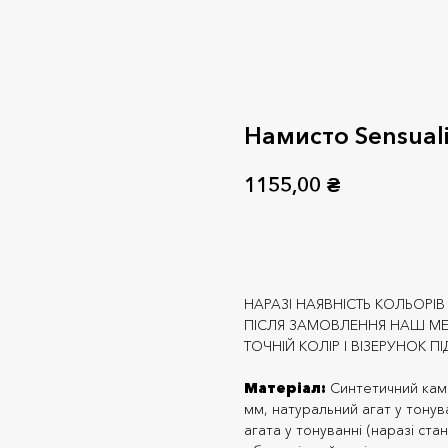
Намисто Sensualit
1155,00
₴
Додати до кошика
НАРАЗІ НАЯВНІСТЬ КОЛЬОРІ
ПІСЛЯ ЗАМОВЛЕННЯ НАШ МЕ
ТОЧНІЙ КОЛІР І ВІЗЕРУНОК ПІ
Матеріал:
Синтетичний кам
мм, натуральний агат у тонува
агата у тонуванні (наразі ст