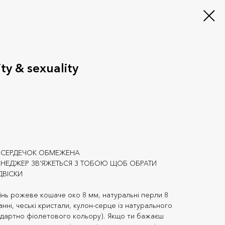
y & sexuality
В СЕРДЕЧОК ОБМЕЖЕНА
НЕДЖЕР ЗВ'ЯЖЕТЬСЯ З ТОБОЮ ЩОБ ОБРАТИ
ДВІСКИ
інь рожеве кошаче око 8 мм, натуральні перли 8
нні, чеські кристали, кулон-серце із натурального
андартно фіолетового кольору). Якщо ти бажаєш