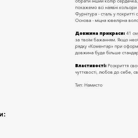
обрати інший колір сердечка,
покажемо всі наявні кольори 
Фурнітура - сталь у покритті 
Основа - міцна ювелірна воло
Довжина прикраси:
41 см
за твоїм бажанням. Якщо необ
рядку «Коментар» при оформ
довжина буде більше стандар
Властивості:
Розкриття своє
чуттєвості, любов до себе, 
Тип: Намисто
и: