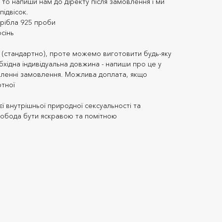
 то напиши нам до діректу після замовлення і ми
підвісок.
срібла 925 проби
сінь
 (стандартно), проте можемо виготовити будь-яку
хідна індивідуальна довжина - напиши про це у
ленні замовлення. Можлива доплата, якщо
тної
ї внутрішньої природної сексуальності та
свобода бути яскравою та помітною