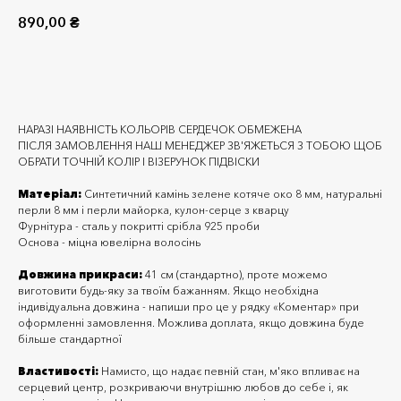
890,00
₴
Додати до кошика
НАРАЗІ НАЯВНІСТЬ КОЛЬОРІВ СЕРДЕЧОК ОБМЕЖЕНА
ПІСЛЯ ЗАМОВЛЕННЯ НАШ МЕНЕДЖЕР ЗВ'ЯЖЕТЬСЯ З ТОБОЮ ЩОБ
ОБРАТИ ТОЧНІЙ КОЛІР І ВІЗЕРУНОК ПІДВІСКИ
Матеріал:
Синтетичний камінь зелене котяче око 8 мм, натуральні
перли 8 мм і перли майорка, кулон-серце з кварцу
Фурнітура - сталь у покритті срібла 925 проби
Основа - міцна ювелірна волосінь
Довжина прикраси:
41 см (стандартно), проте можемо
виготовити будь-яку за твоїм бажанням. Якщо необхідна
індивідуальна довжина - напиши про це у рядку «Коментар» при
оформленні замовлення. Можлива доплата, якщо довжина буде
більше стандартної
Властивості:
Намисто, що надає певній стан, м'яко впливає на
серцевий центр, розкриваючи внутрішню любов до себе і, як