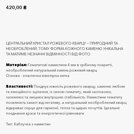
420,00
₴
Додати до кошика
ЦЕНТРАЛЬНИЙ КРИСТАЛ РОЖЕВОГО КВАРЦУ — ПРИРОДНИЙ ТА
НЕОБРОБЛЕНИЙ, ТОМУ ФОРМА КОЖНОГО КАМЕНЮ УНІКАЛЬНА
ТА МАТИМЕ НЕЗНАЧНІ ВІДМІННОСТІ ВІД ФОТО
Матеріал:
Гематитові намистини 4 мм в срібному покритті,
необроблений натуральний камінь рожевий кварц
Основа - еластична ювелірна нитка
Властивості:
Поєднує ніжність рожевого кварцу, каменю любові
та емоційного зцілення, із силою гематиту, який заспокоює,
заземлює та зміцнює внутрішню стабільність. Намистини гематиту
посилюють захист від негативу, а натуральний необроблений кварц
відкриває серце для гармонії, тепла та щирих почуттів. Ідеальне
поєднання краси та енергетичної рівноваги
Тип: Каблучка з намистин