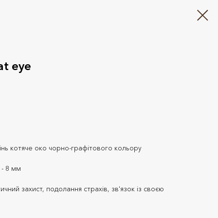
at eye
інь котяче око чорно-графітового кольору
- 8 мм
чний захист, подолання страхів, зв'язок із своєю