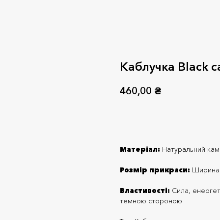
Каблучка Black c
460,00
₴
Додати до кошика
Матеріал:
Натуральний кам
Розмір прикраси:
Ширина 
Властивості:
Сила, енергети
темною стороною